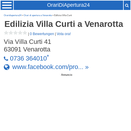
OrariDiApertura24
Oraridiapertura24
»
Orari di apertura a Venarotta
» Edilizia Villa Curti
Edilizia Villa Curti
a Venarotta
|
0 Bewertungen
|
Vota ora!
Via Villa Curti 41
63091
Venarotta
*
0736 364010
www.facebook.com/pro... »
Annuncio