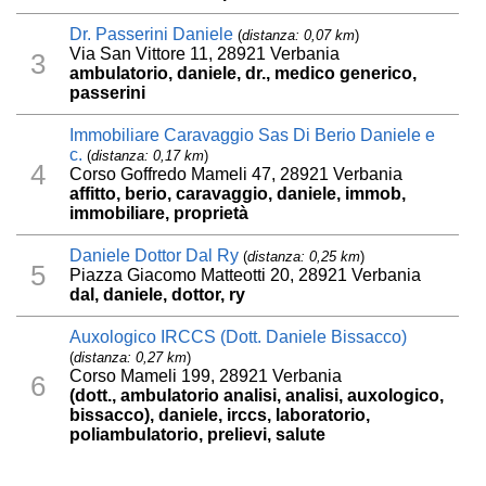
Dr. Passerini Daniele
(
distanza: 0,07 km
)
Via San Vittore 11, 28921 Verbania
3
ambulatorio, daniele, dr., medico generico,
passerini
Immobiliare Caravaggio Sas Di Berio Daniele e
c.
(
distanza: 0,17 km
)
4
Corso Goffredo Mameli 47, 28921 Verbania
affitto, berio, caravaggio, daniele, immob,
immobiliare, proprietà
Daniele Dottor Dal Ry
(
distanza: 0,25 km
)
5
Piazza Giacomo Matteotti 20, 28921 Verbania
dal, daniele, dottor, ry
Auxologico IRCCS (Dott. Daniele Bissacco)
(
distanza: 0,27 km
)
Corso Mameli 199, 28921 Verbania
6
(dott., ambulatorio analisi, analisi, auxologico,
bissacco), daniele, irccs, laboratorio,
poliambulatorio, prelievi, salute