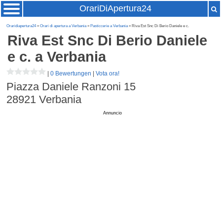
OrariDiApertura24
Oraridiapertura24
»
Orari di apertura a Verbania
»
Pasticcerie a Verbania
» Riva Est Snc Di Berio Daniele e c.
Riva Est Snc Di Berio Daniele
e c.
a Verbania
|
0 Bewertungen
|
Vota ora!
Piazza Daniele Ranzoni 15
28921
Verbania
Annuncio