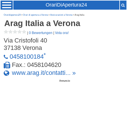
OrariDiApertura24
Oraridiapertura24
»
Orari di apertura a Verona
»
Assicurazioni a Verona
» Arag Italia
Arag Italia
a Verona
|
0 Bewertungen
|
Vota ora!
Via Cristofoli 40
37138
Verona
*
0458100184
Fax.: 0458104620
www.arag.it/contatti... »
Annuncio