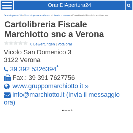
OrariDiApertura24
Oraridiapertura24
»
Orari di apertura a Verona
»
Librerie a Verona
» Cartolibreria Fiscale Marchiotto snc
Cartolibreria Fiscale
Marchiotto snc
a Verona
|
0 Bewertungen
|
Vota ora!
Vicolo San Domenico 3
3122
Verona
*
39 392 5326394
Fax.: 39 391 7627756
www.gruppomarchiotto.it »
info
@
marchiotto
.
it
(Invia il messaggio
ora)
Annuncio