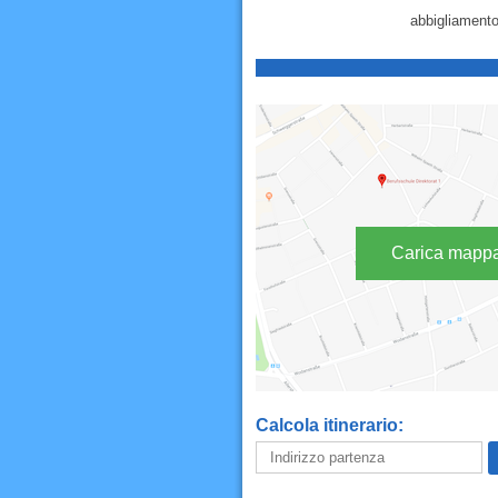
abbigliamento
Carica mapp
Calcola itinerario: