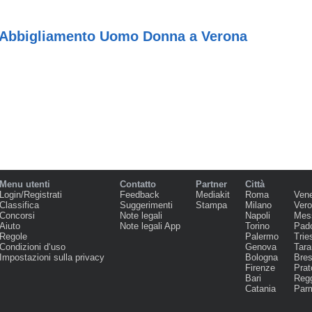
• Abbigliamento Uomo Donna a Verona
Menu utenti
Contatto
Partner
Città
Login/Registrati
Feedback
Mediakit
Roma
Ven
Classifica
Suggerimenti
Stampa
Milano
Ver
Concorsi
Note legali
Napoli
Mes
Aiuto
Note legali App
Torino
Pad
Regole
Palermo
Trie
Condizioni d‘uso
Genova
Tara
Impostazioni sulla privacy
Bologna
Bres
Firenze
Prat
Bari
Regg
Catania
Par