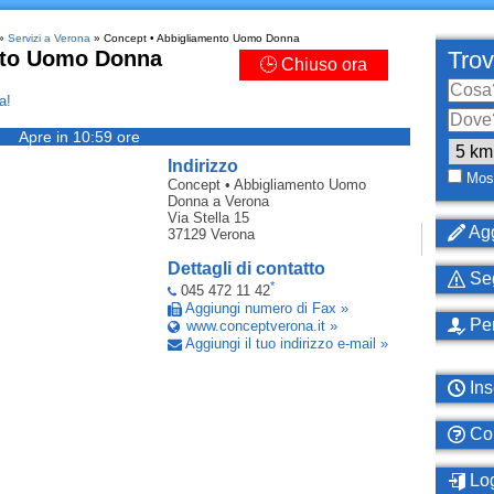
»
Servizi a Verona
» Concept • Abbigliamento Uomo Donna
nto Uomo Donna
Trov
🕒 Chiuso ora
a!
Apre in 10:59 ore
Indirizzo
Most
Concept • Abbigliamento Uomo
Donna
a Verona
Via Stella 15
Agg
37129
Verona
Dettagli di contatto
Seg
*
045 472 11 42
Aggiungi numero di Fax »
Per
www.conceptverona.it »
Aggiungi il tuo indirizzo e-mail »
Ins
Com
Log