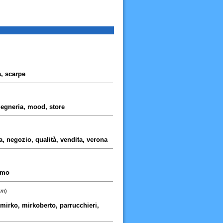
, scarpe
ngegneria, mood, store
a, negozio, qualità, vendita, verona
omo
km
)
 mirko, mirkoberto, parrucchieri,