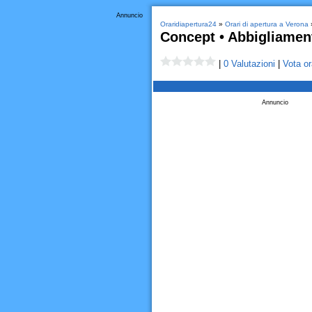
Annuncio
Oraridiapertura24
»
Orari di apertura a Verona
Concept • Abbigliame
|
0 Valutazioni
|
Vota or
Annuncio