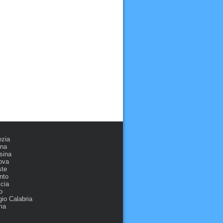
ezia
ona
sina
ova
ste
nto
cia
o
io Calabria
ma