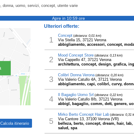
, donna, uomo, servizi, concept, utente varie
Apre in 10:59 ore
Ulteriori offerte:
Concept
(
distanza: 0,01 km
)
1
Via Stella 15, 37121 Verona
abbigliamento, accessori, concept, moda
Mood Concept Store
(
distanza: 0,13 km
)
2
Via Cappello 47, 37121 Verona
architettura, concept, design, grafica, i
a
Colibrì Donna Verona
(
distanza: 0,20 km
)
3
Via Valerio Catullo 4A, 37121 Verona
abbigliamento, capi, colibrì, curvy, donn
Il Bagaglio Uomo Srl
(
distanza: 0,22 km
)
4
Via Valerio Catullo 8/b, 37121 Verona
abbigl, bagaglio, comm, dett, genere, u
Mirko Berto Concept Hair Lab
(
distanza: 0,31 
5
Via Cantore 13, 37100 Verona (VR)
belleza, berto, concept, dream, hair, lab,
salud, spa