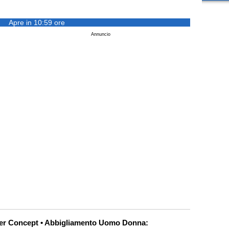
Apre in 10:59 ore
Annuncio
 per Concept • Abbigliamento Uomo Donna: