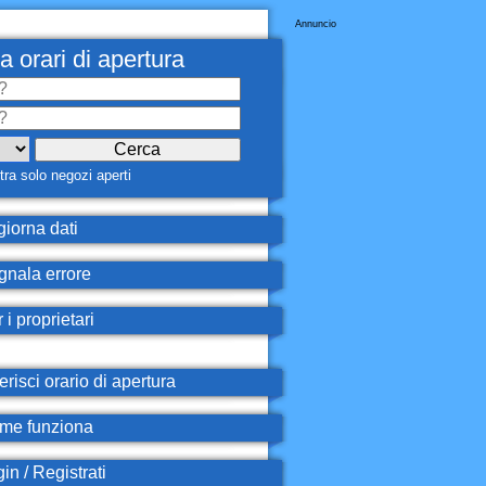
Annuncio
a orari di apertura
ra solo negozi aperti
iorna dati
nala errore
 i proprietari
erisci orario di apertura
e funziona
in / Registrati