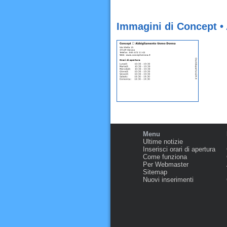
Immagini di Concept 
Menu
Ultime notizie
Inserisci orari di apertura
Come funziona
Per Webmaster
Sitemap
Nuovi inserimenti