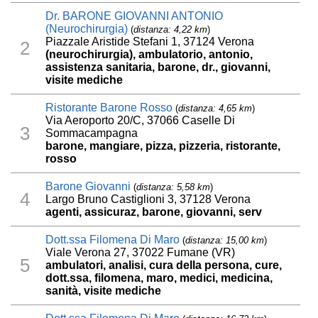
Dr. BARONE GIOVANNI ANTONIO
(Neurochirurgia)
(
distanza: 4,22 km
)
Piazzale Aristide Stefani 1, 37124 Verona
2
(neurochirurgia), ambulatorio, antonio,
assistenza sanitaria, barone, dr., giovanni,
visite mediche
Ristorante Barone Rosso
(
distanza: 4,65 km
)
Via Aeroporto 20/C, 37066 Caselle Di
3
Sommacampagna
barone, mangiare, pizza, pizzeria, ristorante,
rosso
Barone Giovanni
(
distanza: 5,58 km
)
4
Largo Bruno Castiglioni 3, 37128 Verona
agenti, assicuraz, barone, giovanni, serv
Dott.ssa Filomena Di Maro
(
distanza: 15,00 km
)
Viale Verona 27, 37022 Fumane (VR)
5
ambulatori, analisi, cura della persona, cure,
dott.ssa, filomena, maro, medici, medicina,
sanità, visite mediche