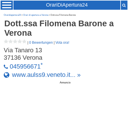
OrariDiApertura24
Oraridiapertura24
»
Orari di apertura a Verona
» Dott.ssa Filomena Barone
Dott.ssa Filomena Barone
a
Verona
|
0 Bewertungen
|
Vota ora!
Via Tanaro 13
37136
Verona
*
045956671
www.aulss9.veneto.it... »
Annuncio