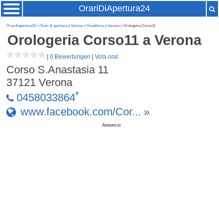
OrariDiApertura24
Oraridiapertura24
»
Orari di apertura a Verona
»
Gioiellerie a Verona
» Orologeria Corso11
Orologeria Corso11
a Verona
|
0 Bewertungen
|
Vota ora!
Corso S.Anastasia 11
37121
Verona
*
0458033864
www.facebook.com/Cor... »
Annuncio