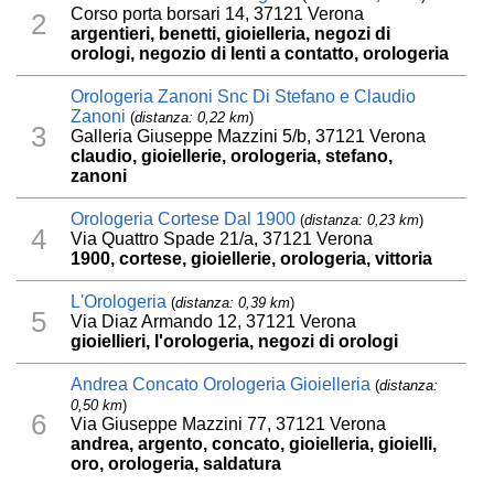
Corso porta borsari 14, 37121 Verona
2
argentieri, benetti, gioielleria, negozi di
orologi, negozio di lenti a contatto, orologeria
Orologeria Zanoni Snc Di Stefano e Claudio
Zanoni
(
distanza: 0,22 km
)
3
Galleria Giuseppe Mazzini 5/b, 37121 Verona
claudio, gioiellerie, orologeria, stefano,
zanoni
Orologeria Cortese Dal 1900
(
distanza: 0,23 km
)
4
Via Quattro Spade 21/a, 37121 Verona
1900, cortese, gioiellerie, orologeria, vittoria
L'Orologeria
(
distanza: 0,39 km
)
5
Via Diaz Armando 12, 37121 Verona
gioiellieri, l'orologeria, negozi di orologi
Andrea Concato Orologeria Gioielleria
(
distanza:
0,50 km
)
6
Via Giuseppe Mazzini 77, 37121 Verona
andrea, argento, concato, gioielleria, gioielli,
oro, orologeria, saldatura