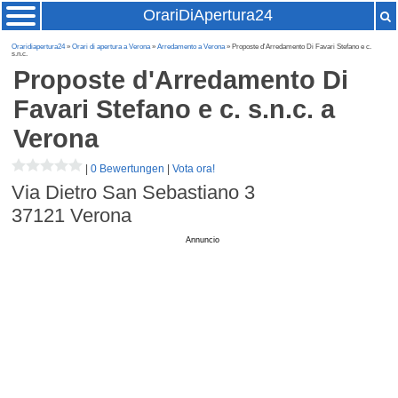
OrariDiApertura24
Oraridiapertura24
»
Orari di apertura a Verona
»
Arredamento a Verona
» Proposte d'Arredamento Di Favari Stefano e c.
s.n.c.
Proposte d'Arredamento Di
Favari Stefano e c. s.n.c.
a
Verona
|
0 Bewertungen
|
Vota ora!
Via Dietro San Sebastiano 3
37121
Verona
Annuncio