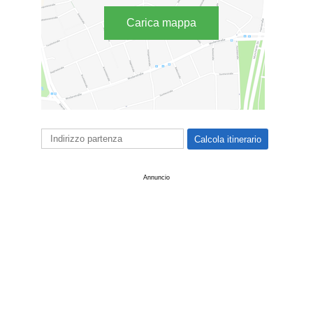
Carica mappa
Annuncio