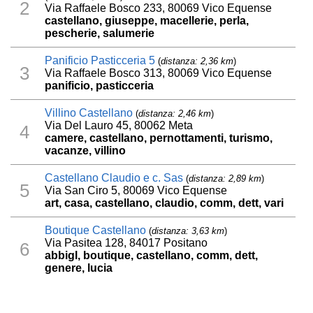
2
Via Raffaele Bosco 233, 80069 Vico Equense
castellano, giuseppe, macellerie, perla,
pescherie, salumerie
Panificio Pasticceria 5
(
distanza: 2,36 km
)
3
Via Raffaele Bosco 313, 80069 Vico Equense
panificio, pasticceria
Villino Castellano
(
distanza: 2,46 km
)
Via Del Lauro 45, 80062 Meta
4
camere, castellano, pernottamenti, turismo,
vacanze, villino
Castellano Claudio e c. Sas
(
distanza: 2,89 km
)
5
Via San Ciro 5, 80069 Vico Equense
art, casa, castellano, claudio, comm, dett, vari
Boutique Castellano
(
distanza: 3,63 km
)
Via Pasitea 128, 84017 Positano
6
abbigl, boutique, castellano, comm, dett,
genere, lucia