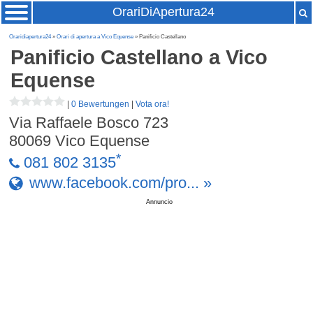
OrariDiApertura24
Oraridiapertura24
»
Orari di apertura a Vico Equense
» Panificio Castellano
Panificio Castellano
a Vico
Equense
|
0 Bewertungen
|
Vota ora!
Via Raffaele Bosco 723
80069
Vico Equense
*
081 802 3135
www.facebook.com/pro... »
Annuncio