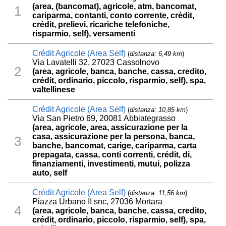
(area, (bancomat), agricole, atm, bancomat,
1
cariparma, contanti, conto corrente, crèdit,
crédit, prelievi, ricariche telefoniche,
risparmio, self), versamenti
Crédit Agricole (Area Self)
(
distanza: 6,49 km
)
Via Lavatelli 32, 27023 Cassolnovo
2
(area, agricole, banca, banche, cassa, credito,
crédit, ordinario, piccolo, risparmio, self), spa,
valtellinese
Crédit Agricole (Area Self)
(
distanza: 10,85 km
)
Via San Pietro 69, 20081 Abbiategrasso
(area, agricole, area, assicurazione per la
casa, assicurazione per la persona, banca,
3
banche, bancomat, carige, cariparma, carta
prepagata, cassa, conti correnti, crédit, di,
finanziamenti, investimenti, mutui, polizza
auto, self
Crédit Agricole (Area Self)
(
distanza: 11,56 km
)
Piazza Urbano II snc, 27036 Mortara
4
(area, agricole, banca, banche, cassa, credito,
crédit, ordinario, piccolo, risparmio, self), spa,