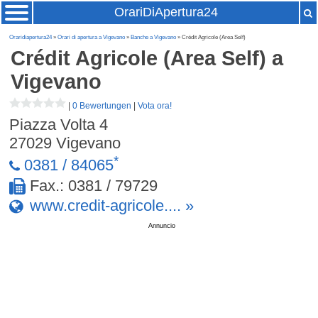
OrariDiApertura24
Oraridiapertura24
»
Orari di apertura a Vigevano
»
Banche a Vigevano
» Crédit Agricole (Area Self)
Crédit Agricole (Area Self)
a
Vigevano
|
0 Bewertungen
|
Vota ora!
Piazza Volta 4
27029
Vigevano
*
0381 / 84065
Fax.: 0381 / 79729
www.credit-agricole.... »
Annuncio