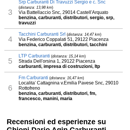
Srp Carburanti Di Travuzzi Sergio e c. Snc
(
distanza: 13,98 km
)
3
Via Battellaccio Snc, 29014 Castell'Arquato
benzina, carburanti, distributori, sergio, srp,
travuzzi
Tacchini Carburanti Srl
(
distanza: 14,47 km
)
4
Via Federico Coppalati 51, 29122 Piacenza
benzina, carburanti, distributori, tacchini
LTP Carburanti
(
distanza: 15,14 km
)
5
Strada Dell'orsina 1, 29122 Piacenza
carburanti, impresa di costruzioni, ltp
Fm Carburanti
(
distanza: 16,47 km
)
Localita' Cattagnina v.Emilia Pavese Snc, 29010
6
Rottofreno
benzina, carburanti, distributori, fm,
francesco, manini, maria
Recensioni ed esperienze su
Ghioni Dario Agip Carburanti