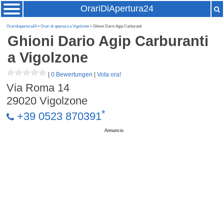
OrariDiApertura24
Oraridiapertura24
»
Orari di apertura a Vigolzone
» Ghioni Dario Agip Carburanti
Ghioni Dario Agip Carburanti
a Vigolzone
|
0 Bewertungen
|
Vota ora!
Via Roma 14
29020
Vigolzone
*
+39 0523 870391
Annuncio