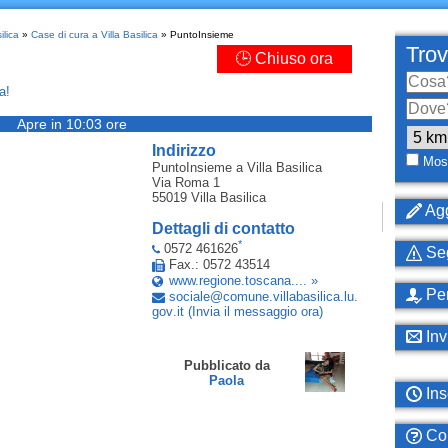
ilica
»
Case di cura a Villa Basilica
» PuntoInsieme
Trov
🕒 Chiuso ora
a!
Apre in 10:03 ore
Indirizzo
Most
PuntoInsieme
a Villa Basilica
Via Roma 1
55019
Villa Basilica
Agg
Dettagli di contatto
*
0572 461626
Seg
Fax.: 0572 43514
www.regione.toscana.... »
Per
sociale
@
comune
.
villabasilica
.
lu
.
gov
.
it
(Invia il messaggio ora)
Inv
Pubblicato da
Paola
Ins
Com