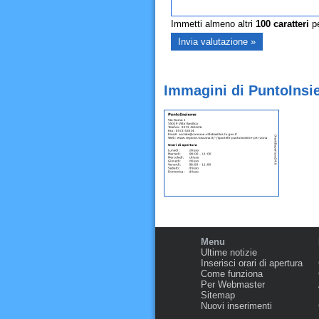
Immetti almeno altri
100
caratteri
pe
Immagini di PuntoInsie
Menu
Ultime notizie
Inserisci orari di apertura
Come funziona
Per Webmaster
Sitemap
Nuovi inserimenti