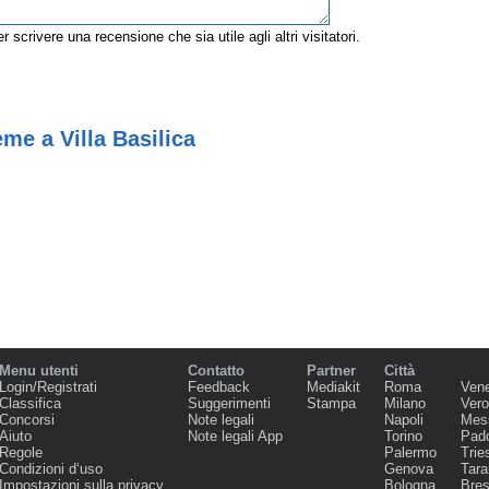
r scrivere una recensione che sia utile agli altri visitatori.
me a Villa Basilica
Menu utenti
Contatto
Partner
Città
Login/Registrati
Feedback
Mediakit
Roma
Ven
Classifica
Suggerimenti
Stampa
Milano
Ver
Concorsi
Note legali
Napoli
Mes
Aiuto
Note legali App
Torino
Pad
Regole
Palermo
Trie
Condizioni d‘uso
Genova
Tara
Impostazioni sulla privacy
Bologna
Bres