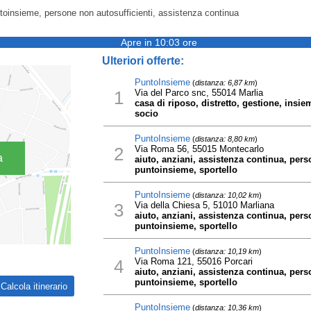
untoinsieme, persone non autosufficienti, assistenza continua
Apre in 10:03 ore
Ulteriori offerte:
PuntoInsieme
(
distanza: 6,87 km
)
1
Via del Parco snc, 55014 Marlia
casa di riposo, distretto, gestione, insi
socio
PuntoInsieme
(
distanza: 8,80 km
)
2
Via Roma 56, 55015 Montecarlo
a
aiuto, anziani, assistenza continua, pers
puntoinsieme, sportello
PuntoInsieme
(
distanza: 10,02 km
)
3
Via della Chiesa 5, 51010 Marliana
aiuto, anziani, assistenza continua, pers
puntoinsieme, sportello
PuntoInsieme
(
distanza: 10,19 km
)
4
Via Roma 121, 55016 Porcari
aiuto, anziani, assistenza continua, pers
puntoinsieme, sportello
PuntoInsieme
(
distanza: 10,36 km
)