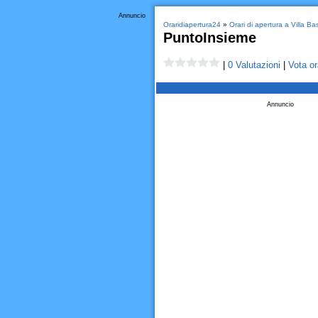
Annuncio
Oraridiapertura24
»
Orari di apertura a Villa Bas
PuntoInsieme
|
0 Valutazioni
|
Vota or
Annuncio