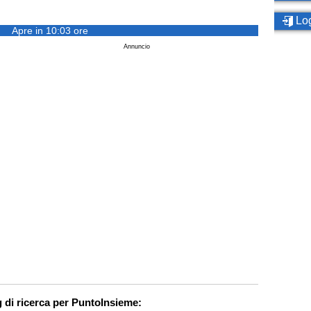
Log
Apre in 10:03 ore
Annuncio
 di ricerca per PuntoInsieme: