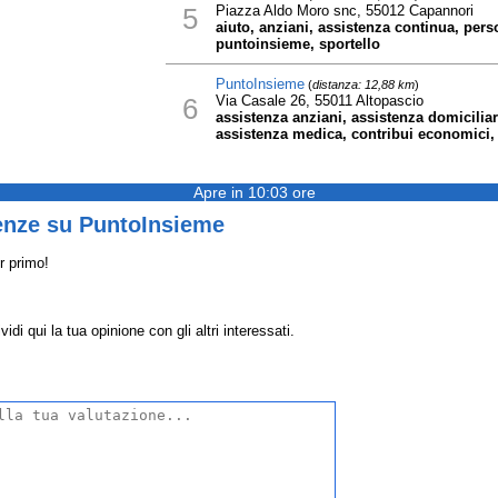
5
Piazza Aldo Moro snc, 55012 Capannori
aiuto, anziani, assistenza continua, pers
puntoinsieme, sportello
PuntoInsieme
(
distanza: 12,88 km
)
6
Via Casale 26, 55011 Altopascio
assistenza anziani, assistenza domiciliar
assistenza medica, contribui economici
Apre in 10:03 ore
enze su PuntoInsieme
r primo!
i qui la tua opinione con gli altri interessati.