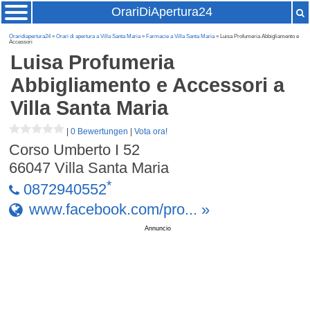
OrariDiApertura24
Oraridiapertura24
»
Orari di apertura a Villa Santa Maria
»
Farmacie a Villa Santa Maria
» Luisa Profumeria Abbigliamento e
Accessori
Luisa Profumeria
Abbigliamento e Accessori
a
Villa Santa Maria
|
0 Bewertungen
|
Vota ora!
Corso Umberto I 52
66047
Villa Santa Maria
*
0872940552
www.facebook.com/pro... »
Annuncio