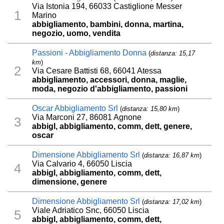
Via Istonia 194, 66033 Castiglione Messer
1
Marino
abbigliamento, bambini, donna, martina,
negozio, uomo, vendita
Passioni - Abbigliamento Donna
(
distanza: 15,17
km
)
2
Via Cesare Battisti 68, 66041 Atessa
abbigliamento, accessori, donna, maglie,
moda, negozio d'abbigliamento, passioni
Oscar Abbigliamento Srl
(
distanza: 15,80 km
)
Via Marconi 27, 86081 Agnone
3
abbigl, abbigliamento, comm, dett, genere,
oscar
Dimensione Abbigliamento Srl
(
distanza: 16,87 km
)
Via Calvario 4, 66050 Liscia
4
abbigl, abbigliamento, comm, dett,
dimensione, genere
Dimensione Abbigliamento Srl
(
distanza: 17,02 km
)
Viale Adriatico Snc, 66050 Liscia
5
abbigl, abbigliamento, comm, dett,