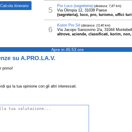
Pro Loco (segreteria)
(
distanza: 7,87 km
)
5
Via Olimpia 12, 31038 Paese
(segreteria), loco, pro, turismo, uffici turi
Korim Pro Srl
(
distanza: 13,40 km
)
6
Via Jacopo Sansovino 2/a, 31044 Montebel
altrove, aziende, classificati, korim, non, 
Apre in 45:53 ore
enze su A.PRO.LA.V.
r primo!
 qui la tua opinione con gli altri interessati.