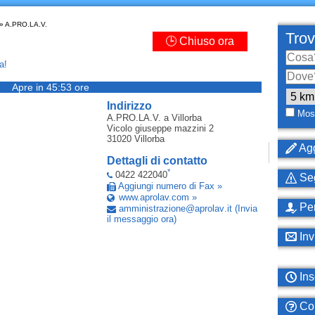
» A.PRO.LA.V.
Trov
🕒 Chiuso ora
a!
Apre in 45:53 ore
Indirizzo
Most
A.PRO.LA.V.
a Villorba
Vicolo giuseppe mazzini 2
31020
Villorba
Agg
Dettagli di contatto
*
0422 422040
Seg
Aggiungi numero di Fax »
www.aprolav.com »
Per
amministrazione
@
aprolav
.
it
(Invia
il messaggio ora)
Inv
Ins
Com