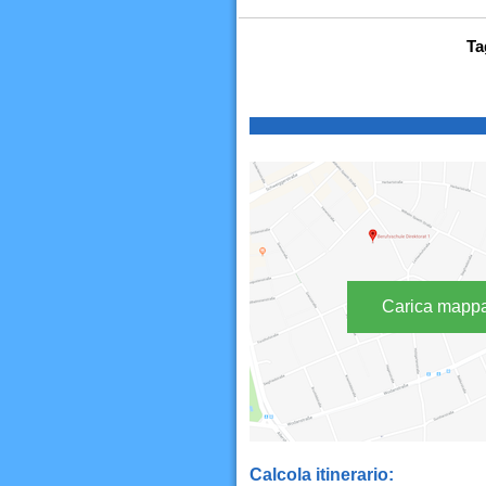
Ta
Carica mapp
Calcola itinerario: