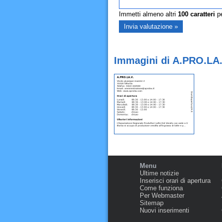
Immetti almeno altri
100
caratteri
pe
Immagini di A.PRO.LA.V
Menu
Ultime notizie
Inserisci orari di apertura
Come funziona
Per Webmaster
Sitemap
Nuovi inserimenti