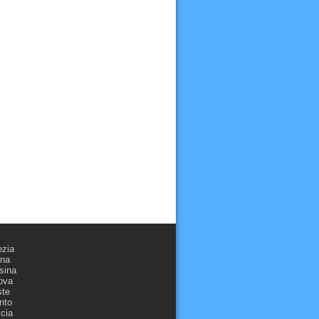
ezia
ona
sina
ova
ste
nto
cia