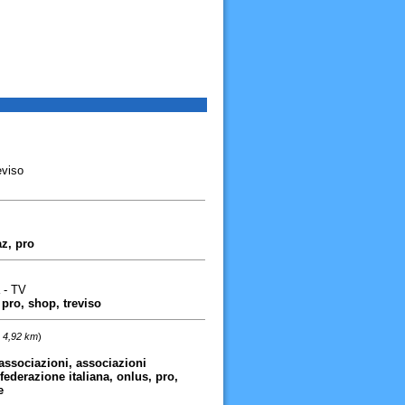
eviso
az, pro
 - TV
 pro, shop, treviso
: 4,92 km
)
 associazioni, associazioni
 federazione italiana, onlus, pro,
e