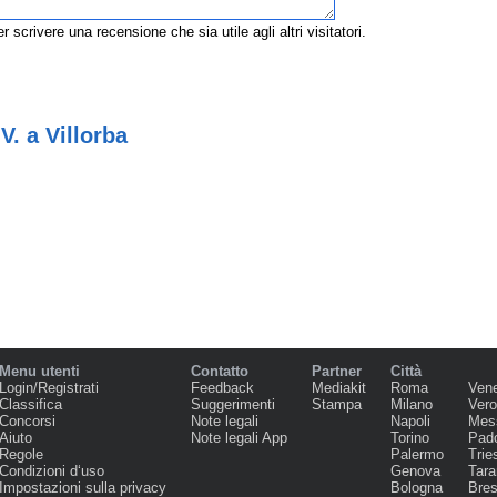
r scrivere una recensione che sia utile agli altri visitatori.
. a Villorba
Menu utenti
Contatto
Partner
Città
Login/Registrati
Feedback
Mediakit
Roma
Ven
Classifica
Suggerimenti
Stampa
Milano
Ver
Concorsi
Note legali
Napoli
Mes
Aiuto
Note legali App
Torino
Pad
Regole
Palermo
Trie
Condizioni d‘uso
Genova
Tara
Impostazioni sulla privacy
Bologna
Bres