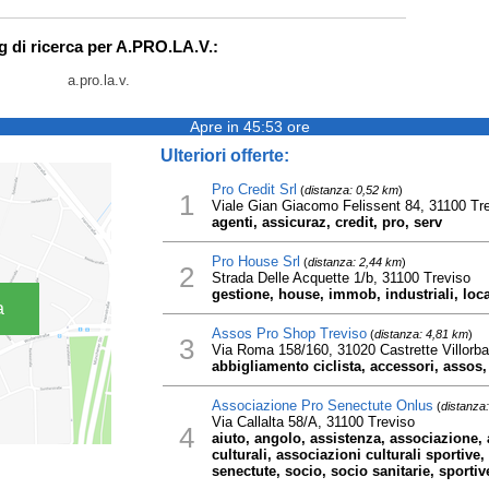
g di ricerca per A.PRO.LA.V.:
a.pro.la.v.
Apre in 45:53 ore
Ulteriori offerte:
Pro Credit Srl
(
distanza: 0,52 km
)
1
Viale Gian Giacomo Felissent 84, 31100 Tr
agenti, assicuraz, credit, pro, serv
Pro House Srl
(
distanza: 2,44 km
)
2
Strada Delle Acquette 1/b, 31100 Treviso
gestione, house, immob, industriali, loc
a
Assos Pro Shop Treviso
(
distanza: 4,81 km
)
3
Via Roma 158/160, 31020 Castrette Villorba
abbigliamento ciclista, accessori, assos,
Associazione Pro Senectute Onlus
(
distanza
Via Callalta 58/A, 31100 Treviso
4
aiuto, angolo, assistenza, associazione,
culturali, associazioni culturali sportive,
senectute, socio, socio sanitarie, sportiv