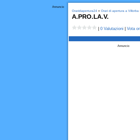
Annuncio
Oraridiapertura24
»
Orari di apertura a Villorba
A.PRO.LA.V.
|
0 Valutazioni
|
Vota or
Annuncio