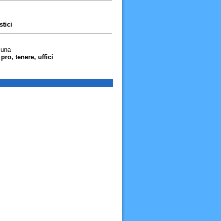
stici
luna
pro, tenere, uffici