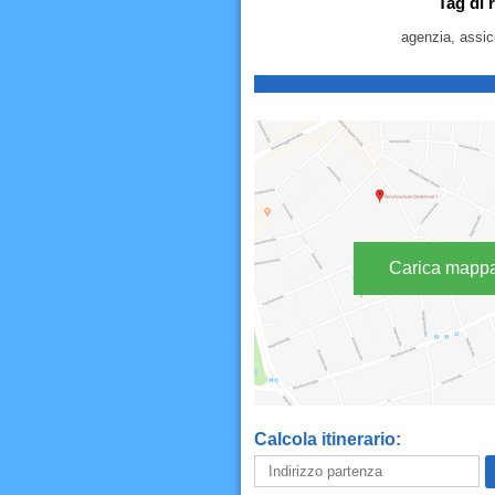
Tag di 
agenzia, assicu
Carica mapp
Calcola itinerario: