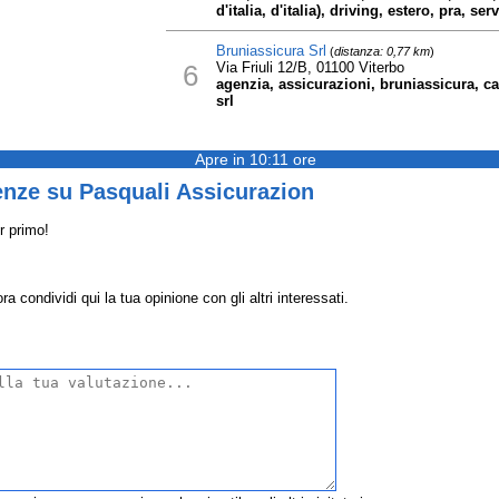
d'italia, d'italia), driving, estero, pra, ser
Bruniassicura Srl
(
distanza: 0,77 km
)
6
Via Friuli 12/B, 01100 Viterbo
agenzia, assicurazioni, bruniassicura, cat
srl
Apre in 10:11 ore
enze su Pasquali Assicurazion
r primo!
 condividi qui la tua opinione con gli altri interessati.