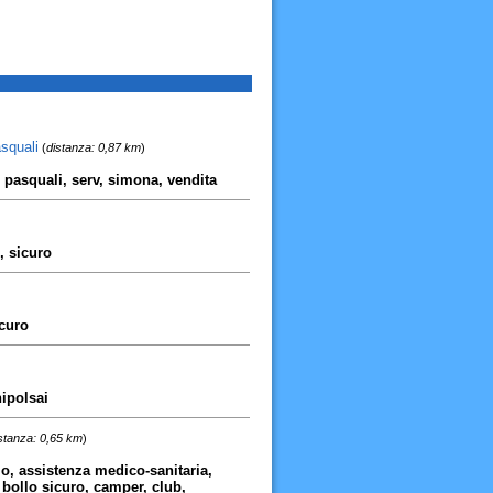
squali
(
distanza: 0,87 km
)
, pasquali, serv, simona, vendita
, sicuro
icuro
nipolsai
stanza: 0,65 km
)
lo, assistenza medico-sanitaria,
 bollo sicuro, camper, club,