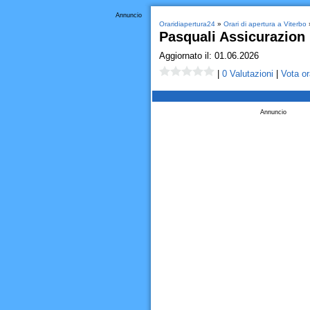
Annuncio
Oraridiapertura24
»
Orari di apertura a Viterbo
»
Pasquali Assicurazion
Aggiornato il: 01.06.2026
|
0 Valutazioni
|
Vota or
Annuncio