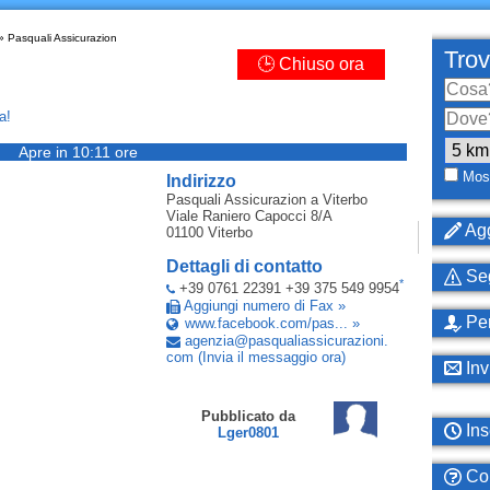
 Pasquali Assicurazion
Trov
🕒 Chiuso ora
a!
Apre in 10:11 ore
Most
Indirizzo
Pasquali Assicurazion
a Viterbo
Viale Raniero Capocci 8/A
Agg
01100
Viterbo
Dettagli di contatto
Seg
*
+39 0761 22391 +39 375 549 9954
Aggiungi numero di Fax »
Per
www.facebook.com/pas... »
agenzia
@
pasqualiassicurazioni
.
com
(Invia il messaggio ora)
Inv
Pubblicato da
Ins
Lger0801
Com