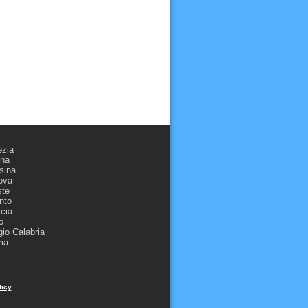
ezia
ona
sina
ova
ste
nto
cia
o
io Calabria
ma
licy