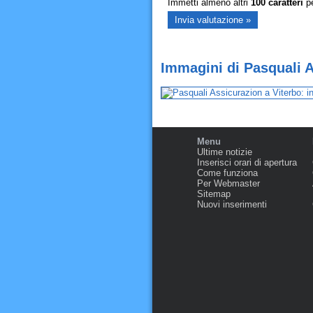
Immetti almeno altri
100
caratteri
pe
Immagini di Pasquali A
Menu
Ultime notizie
Inserisci orari di apertura
Come funziona
Per Webmaster
Sitemap
Nuovi inserimenti