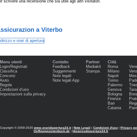
r scrivere una recensione che sia utile agli altri visitatori.
ssicurazion a Viterbo
Menu utenti
Contatto
Partner
Città
Login/Registrati
Feedback
Mediakit
Roma
Ven
Classifica
Suggerimenti
Stampa
Milano
Ver
Concorsi
Note legali
Napoli
Mes
Aiuto
Note legali App
Torino
Pad
Regole
Palermo
Trie
Condizioni d‘uso
Genova
Tara
Impostazioni sulla privacy
Bologna
Bres
Firenze
Prat
Bari
Regg
Catania
Par
Copyright © 2009-2026
www.oraridiapertura24.it
|
Note Legali
|
Condizioni d'uso
|
Privacy po
Oeffnungszeitenbuch.de
|
Horairesdouverture24.fr