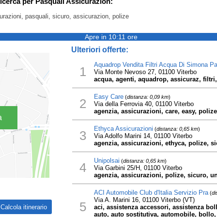
ricerca per Pasquali Assicurazion:
razioni, pasquali, sicuro, assicurazion, polize
Apre in 10:11 ore
Ulteriori offerte:
Aquadrop Vendita Filtri Acqua Di Simona Pa
1
Via Monte Nevoso 27, 01100 Viterbo
acqua, agenti, aquadrop, assicuraz, filtri
Easy Care
(
distanza: 0,09 km
)
2
Via della Ferrovia 40, 01100 Viterbo
agenzia, assicurazioni, care, easy, polize
a
Ethyca Assicurazioni
(
distanza: 0,65 km
)
3
Via Adolfo Marini 14, 01100 Viterbo
agenzia, assicurazioni, ethyca, polize, s
Unipolsai
(
distanza: 0,65 km
)
4
Via Garbini 25/H, 01100 Viterbo
agenzia, assicurazioni, polize, sicuro, u
ACI Automobile Club d'Italia Servizio Pra
(
di
Via A. Marini 16, 01100 Viterbo (VT)
5
aci, assistenza accessori, assistenza bol
auto, auto sostitutiva, automobile, bollo,