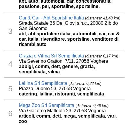
abt, auto, automobili, car, concessionaria,
passione, per, sportsline, sportsline.
Car & Car - Abt Sportsline Italia
(
distanza: 41,48 km
)
Strada Statale 35 Dei Giovi s.n.c., 20080 Zibido
San Giacomo
3
abt, abt sportsline italia, automobili, car, car &
car, italia, rivenditore, sportsline, venditore di
ricambi auto
Grazia e Vilma Srl Semplificata
(
distanza: 0,17 km
)
Via Severino Grattoni 7/11, 27058 Voghera
4
abbigl, comm, dett, genere, grazia,
semplificata, vilma
Lallina Srl Semplificata
(
distanza: 0,22 km
)
5
Piazza Duomo 53, 27058 Voghera
catering, lallina, ristoranti, semplificata
Mega Zoo Srl Semplificata
(
distanza: 0,46 km
)
Via Giacomo Matteotti 23, 27058 Voghera
6
articoli, comm, dett, mega, semplificata, vari,
zoo