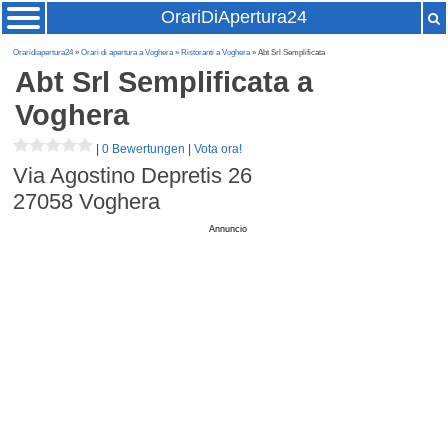
OrariDiApertura24
Oraridiapertura24
»
Orari di apertura a Voghera
»
Ristoranti a Voghera
» Abt Srl Semplificata
Abt Srl Semplificata
a
Voghera
|
0 Bewertungen
|
Vota ora!
Via Agostino Depretis 26
27058
Voghera
Annuncio