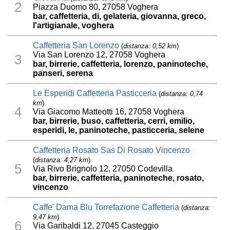
2
Piazza Duomo 80, 27058 Voghera
bar, caffetteria, di, gelateria, giovanna, greco,
l'artigianale, voghera
Caffetteria San Lorenzo
(
distanza: 0,52 km
)
Via San Lorenzo 12, 27058 Voghera
3
bar, birrerie, caffetteria, lorenzo, paninoteche,
panseri, serena
Le Esperidi Caffetteria Pasticceria
(
distanza: 0,74
km
)
4
Via Giacomo Matteotti 16, 27058 Voghera
bar, birrerie, buso, caffetteria, cerri, emilio,
esperidi, le, paninoteche, pasticceria, selene
Caffetteria Rosato Sas Di Rosato Vincenzo
(
distanza: 4,27 km
)
5
Via Rivo Brignolo 12, 27050 Codevilla
bar, birrerie, caffetteria, paninoteche, rosato,
vincenzo
Caffe' Dama Blu Torrefazione Caffetteria
(
distanza:
9,47 km
)
6
Via Garibaldi 12, 27045 Casteggio