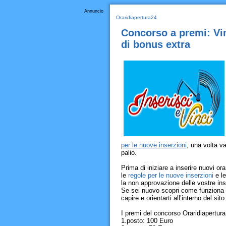
Annuncio
Oraridiapertura24
Concorso a premi: Vin
di bonus extra
per le nuove inserzioni
, una volta v
palio.
Prima di iniziare a inserire nuovi o
le
regole per le nuove inserzioni
e l
la non approvazione delle vostre ins
Se sei nuovo scopri come funziona 
capire e orientarti all’interno del si
I premi del concorso Oraridiapertura
1.posto: 100 Euro