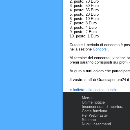
2. posto: 70 Euro
3. posto: 50 Euro
4. posto: 35 Euro
5. posto: 20 Euro
6. posto: 10 Euro
7. posto: 8 Euro
8. posto: 4 Euro
9. posto: 2 Euro
10. posto: 1 Euro
Durante il periodo di concorso è poss
nella sezione
Concorsi
.
Al termine del concorso i vincitori sa
premi saranno corrisposti sui profili 
Auguro a tutti coloro che parteciper
Il vostro staff di Oraridiapertura24.it
« Indietro alla pagina iniziale
Menu
Ultime notizie
Inserisci orari di apertura
Come funziona
Per Webmaster
Sitemap
Nuovi inserimenti