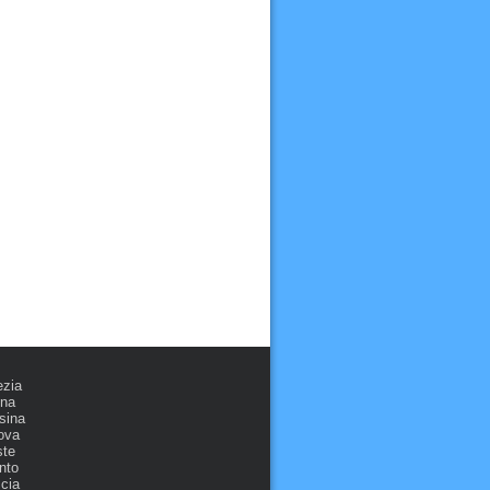
ezia
ona
sina
ova
ste
nto
cia