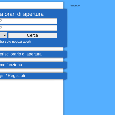
Annuncio
a orari di apertura
ra solo negozi aperti
erisci orario di apertura
e funziona
in / Registrati