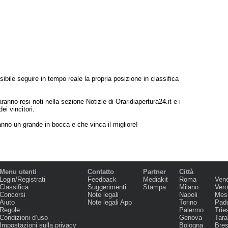
ibile seguire in tempo reale la propria posizione in classifica
ranno resi noti nella sezione Notizie di Oraridiapertura24.it e i
dei vincitori.
anno un grande in bocca e che vinca il migliore!
Menu utenti
Contatto
Partner
Città
Login/Registrati
Feedback
Mediakit
Roma
Ven
Classifica
Suggerimenti
Stampa
Milano
Ver
Concorsi
Note legali
Napoli
Mes
Aiuto
Note legali App
Torino
Pad
Regole
Palermo
Trie
Condizioni d‘uso
Genova
Tara
Impostazioni sulla privacy
Bologna
Bres