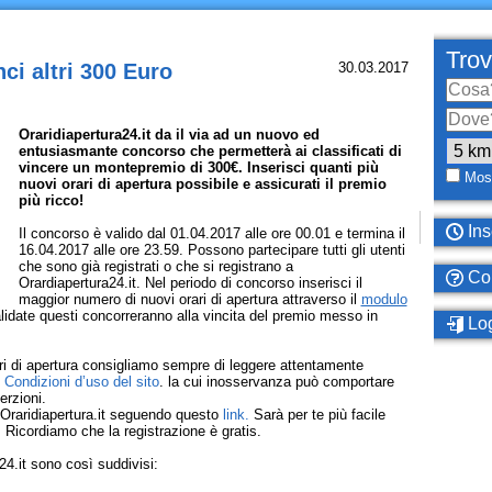
Trov
ci altri 300 Euro
30.03.2017
Oraridiapertura24.it da il via ad un nuovo ed
entusiasmante concorso che permetterà ai classificati di
vincere un montepremio di 300€. Inserisci quanti più
Most
nuovi orari di apertura possibile e assicurati il premio
più ricco!
Ins
Il concorso è valido dal 01.04.2017 alle ore 00.01 e termina il
16.04.2017 alle ore 23.59. Possono partecipare tutti gli utenti
che sono già registrati o che si registrano a
Com
Orardiapertura24.it. Nel periodo di concorso inserisci il
maggior numero di nuovi orari di apertura attraverso il
modulo
alidate questi concorreranno alla vincita del premio messo in
Log
rari di apertura consigliamo sempre di leggere attentamente
e
Condizioni d’uso del sito
. la cui inosservanza può comportare
erzioni.
Oraridiapertura.it seguendo questo
link.
Sarà per te più facile
to. Ricordiamo che la registrazione è gratis.
24.it sono così suddivisi: