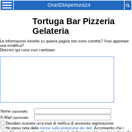
OrariDiApertura24
Tortuga Bar Pizzeria
Gelateria
Le informazioni inserite su questa pagina non sono corrette? Vuoi apportare
una modifica?
Descrivi qui cosa vuoi cambiare:
Nome
(opzionale)
E-Mail
(opzionale)
Desidero ricevere un’e-mail di notifica di avvenuta registrazione.
Ho preso nota delle
norme sulla protezione dei dati
. Acconsento che i