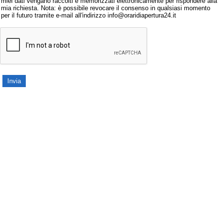
miei dati vengano raccolti e memorizzati elettronicamente per rispondere alla
mia richiesta. Nota: è possibile revocare il consenso in qualsiasi momento
per il futuro tramite e-mail all'indirizzo info@oraridiapertura24.it