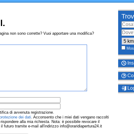
Trov
l.
pagina non sono corrette? Vuoi apportare una modifica?
Most
Ins
Com
Log
tifica di avvenuta registrazione.
protezione dei dati
. Acconsento che i miei dati vengano raccolti
ispondere alla mia richiesta. Nota: è possibile revocare il
 futuro tramite e-mail all'indirizzo info@oraridiapertura24.it