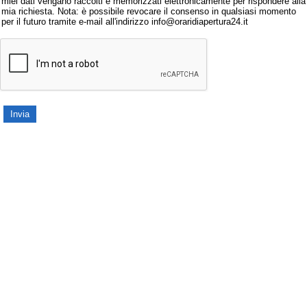
miei dati vengano raccolti e memorizzati elettronicamente per rispondere alla
mia richiesta. Nota: è possibile revocare il consenso in qualsiasi momento
per il futuro tramite e-mail all'indirizzo info@oraridiapertura24.it