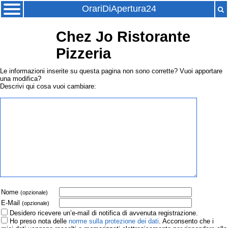
OrariDiApertura24
Chez Jo Ristorante
Pizzeria
Le informazioni inserite su questa pagina non sono corrette? Vuoi apportare
una modifica?
Descrivi qui cosa vuoi cambiare:
Nome
(opzionale)
E-Mail
(opzionale)
Desidero ricevere un’e-mail di notifica di avvenuta registrazione.
Ho preso nota delle
norme sulla protezione dei dati
. Acconsento che i