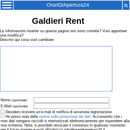
OrariDiApertura24
Galdieri Rent
Le informazioni inserite su questa pagina non sono corrette? Vuoi apportare
una modifica?
Descrivi qui cosa vuoi cambiare:
Nome
(opzionale)
E-Mail
(opzionale)
Desidero ricevere un’e-mail di notifica di avvenuta registrazione.
Ho preso nota delle
norme sulla protezione dei dati
. Acconsento che i
miei dati vengano raccolti e memorizzati elettronicamente per rispondere alla
mia richiesta. Nota: è possibile revocare il consenso in qualsiasi momento
per il futuro tramite e-mail all'indirizzo info@oraridiapertura24.it