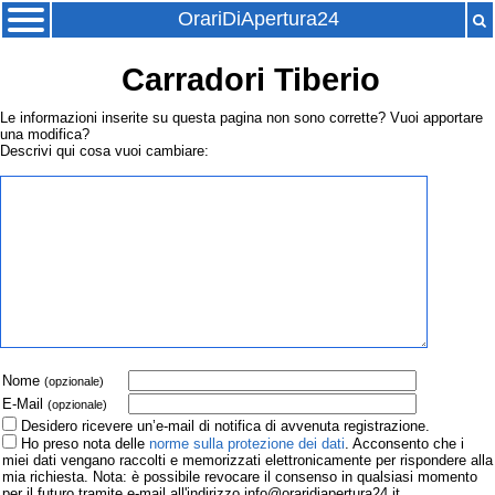
OrariDiApertura24
Carradori Tiberio
Le informazioni inserite su questa pagina non sono corrette? Vuoi apportare
una modifica?
Descrivi qui cosa vuoi cambiare:
Nome
(opzionale)
E-Mail
(opzionale)
Desidero ricevere un’e-mail di notifica di avvenuta registrazione.
Ho preso nota delle
norme sulla protezione dei dati
. Acconsento che i
miei dati vengano raccolti e memorizzati elettronicamente per rispondere alla
mia richiesta. Nota: è possibile revocare il consenso in qualsiasi momento
per il futuro tramite e-mail all'indirizzo info@oraridiapertura24.it