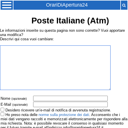
OrariDiApertura24
Poste Italiane (Atm)
Le informazioni inserite su questa pagina non sono corrette? Vuoi apportare
una modifica?
Descrivi qui cosa vuoi cambiare:
Nome
(opzionale)
E-Mail
(opzionale)
Desidero ricevere un’e-mail di notifica di avvenuta registrazione.
Ho preso nota delle
norme sulla protezione dei dati
. Acconsento che i
miei dati vengano raccolti e memorizzati elettronicamente per rispondere alla
mia richiesta. Nota: è possibile revocare il consenso in qualsiasi momento
per il futuro tramite e-mail all'indirizzo info@oraridiapertura24.it