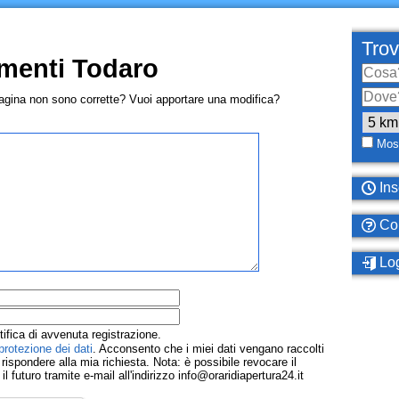
Trov
menti Todaro
pagina non sono corrette? Vuoi apportare una modifica?
Most
Ins
Com
Log
tifica di avvenuta registrazione.
protezione dei dati
. Acconsento che i miei dati vengano raccolti
ispondere alla mia richiesta. Nota: è possibile revocare il
 futuro tramite e-mail all'indirizzo info@oraridiapertura24.it