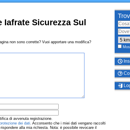
Trov
 Iafrate Sicurezza Sul
pagina non sono corrette? Vuoi apportare una modifica?
Most
Ins
Com
Log
tifica di avvenuta registrazione.
protezione dei dati
. Acconsento che i miei dati vengano raccolti
ispondere alla mia richiesta. Nota: è possibile revocare il