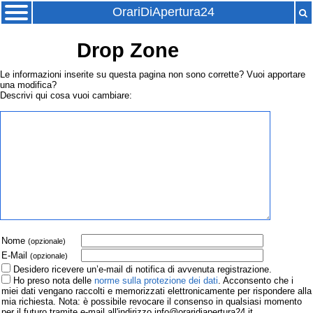
OrariDiApertura24
Drop Zone
Le informazioni inserite su questa pagina non sono corrette? Vuoi apportare
una modifica?
Descrivi qui cosa vuoi cambiare:
Nome
(opzionale)
E-Mail
(opzionale)
Desidero ricevere un’e-mail di notifica di avvenuta registrazione.
Ho preso nota delle
norme sulla protezione dei dati
. Acconsento che i
miei dati vengano raccolti e memorizzati elettronicamente per rispondere alla
mia richiesta. Nota: è possibile revocare il consenso in qualsiasi momento
per il futuro tramite e-mail all'indirizzo info@oraridiapertura24.it