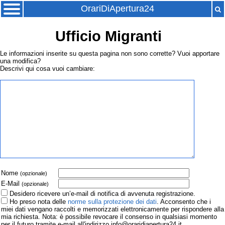
OrariDiApertura24
Ufficio Migranti
Le informazioni inserite su questa pagina non sono corrette? Vuoi apportare
una modifica?
Descrivi qui cosa vuoi cambiare:
Nome
(opzionale)
E-Mail
(opzionale)
Desidero ricevere un’e-mail di notifica di avvenuta registrazione.
Ho preso nota delle
norme sulla protezione dei dati
. Acconsento che i
miei dati vengano raccolti e memorizzati elettronicamente per rispondere alla
mia richiesta. Nota: è possibile revocare il consenso in qualsiasi momento
per il futuro tramite e-mail all'indirizzo info@oraridiapertura24.it