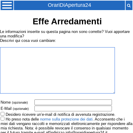
OrariDiApertura24
Effe Arredamenti
Le informazioni inserite su questa pagina non sono corrette? Vuoi apportare
una modifica?
Descrivi qui cosa vuoi cambiare:
Nome
(opzionale)
E-Mail
(opzionale)
Desidero ricevere un’e-mail di notifica di avvenuta registrazione.
Ho preso nota delle
norme sulla protezione dei dati
. Acconsento che i
miei dati vengano raccolti e memorizzati elettronicamente per rispondere alla
mia richiesta. Nota: è possibile revocare il consenso in qualsiasi momento
per il futuro tramite e-mail all'indirizzo info@oraridiapertura24.it