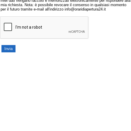
miei dati vengano raccolti e memorizzati elettronicamente per rispondere alla
mia richiesta. Nota: è possibile revocare il consenso in qualsiasi momento
per il futuro tramite e-mail all'indirizzo info@oraridiapertura24.it