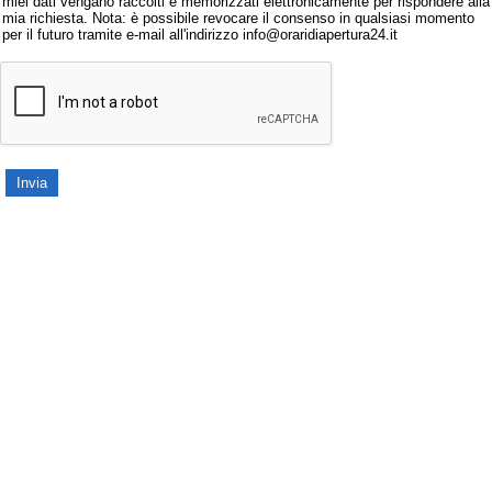
miei dati vengano raccolti e memorizzati elettronicamente per rispondere alla
mia richiesta. Nota: è possibile revocare il consenso in qualsiasi momento
per il futuro tramite e-mail all'indirizzo info@oraridiapertura24.it