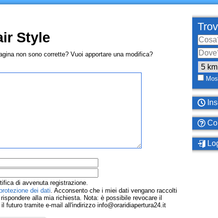
Trov
ir Style
pagina non sono corrette? Vuoi apportare una modifica?
Most
Ins
Com
Log
tifica di avvenuta registrazione.
protezione dei dati
. Acconsento che i miei dati vengano raccolti
ispondere alla mia richiesta. Nota: è possibile revocare il
 futuro tramite e-mail all'indirizzo info@oraridiapertura24.it