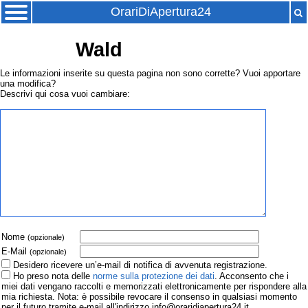
OrariDiApertura24
Wald
Le informazioni inserite su questa pagina non sono corrette? Vuoi apportare
una modifica?
Descrivi qui cosa vuoi cambiare:
Nome
(opzionale)
E-Mail
(opzionale)
Desidero ricevere un’e-mail di notifica di avvenuta registrazione.
Ho preso nota delle
norme sulla protezione dei dati
. Acconsento che i
miei dati vengano raccolti e memorizzati elettronicamente per rispondere alla
mia richiesta. Nota: è possibile revocare il consenso in qualsiasi momento
per il futuro tramite e-mail all'indirizzo info@oraridiapertura24.it