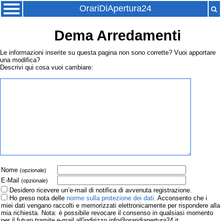
OrariDiApertura24
Dema Arredamenti
Le informazioni inserite su questa pagina non sono corrette? Vuoi apportare
una modifica?
Descrivi qui cosa vuoi cambiare:
Nome
(opzionale)
E-Mail
(opzionale)
Desidero ricevere un’e-mail di notifica di avvenuta registrazione.
Ho preso nota delle
norme sulla protezione dei dati
. Acconsento che i
miei dati vengano raccolti e memorizzati elettronicamente per rispondere alla
mia richiesta. Nota: è possibile revocare il consenso in qualsiasi momento
per il futuro tramite e-mail all'indirizzo info@oraridiapertura24.it