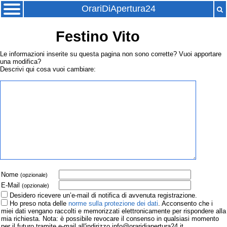
OrariDiApertura24
Festino Vito
Le informazioni inserite su questa pagina non sono corrette? Vuoi apportare
una modifica?
Descrivi qui cosa vuoi cambiare:
Nome
(opzionale)
E-Mail
(opzionale)
Desidero ricevere un’e-mail di notifica di avvenuta registrazione.
Ho preso nota delle
norme sulla protezione dei dati
. Acconsento che i
miei dati vengano raccolti e memorizzati elettronicamente per rispondere alla
mia richiesta. Nota: è possibile revocare il consenso in qualsiasi momento
per il futuro tramite e-mail all'indirizzo info@oraridiapertura24.it