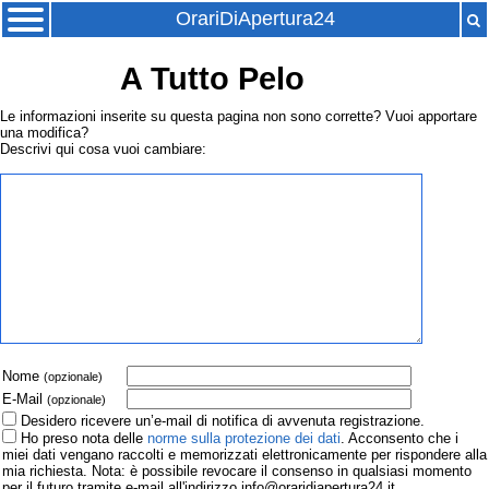
OrariDiApertura24
A Tutto Pelo
Le informazioni inserite su questa pagina non sono corrette? Vuoi apportare
una modifica?
Descrivi qui cosa vuoi cambiare:
Nome
(opzionale)
E-Mail
(opzionale)
Desidero ricevere un’e-mail di notifica di avvenuta registrazione.
Ho preso nota delle
norme sulla protezione dei dati
. Acconsento che i
miei dati vengano raccolti e memorizzati elettronicamente per rispondere alla
mia richiesta. Nota: è possibile revocare il consenso in qualsiasi momento
per il futuro tramite e-mail all'indirizzo info@oraridiapertura24.it