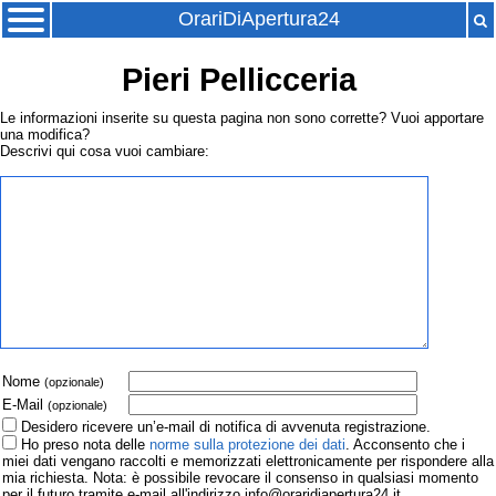
OrariDiApertura24
Pieri Pellicceria
Le informazioni inserite su questa pagina non sono corrette? Vuoi apportare
una modifica?
Descrivi qui cosa vuoi cambiare:
Nome
(opzionale)
E-Mail
(opzionale)
Desidero ricevere un’e-mail di notifica di avvenuta registrazione.
Ho preso nota delle
norme sulla protezione dei dati
. Acconsento che i
miei dati vengano raccolti e memorizzati elettronicamente per rispondere alla
mia richiesta. Nota: è possibile revocare il consenso in qualsiasi momento
per il futuro tramite e-mail all'indirizzo info@oraridiapertura24.it