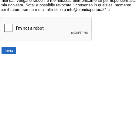
miei dati vengano raccolti e memorizzati elettronicamente per rispondere alla
mia richiesta. Nota: è possibile revocare il consenso in qualsiasi momento
per il futuro tramite e-mail all'indirizzo info@oraridiapertura24.it