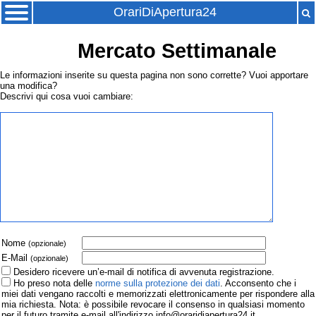
OrariDiApertura24
Mercato Settimanale
Le informazioni inserite su questa pagina non sono corrette? Vuoi apportare
una modifica?
Descrivi qui cosa vuoi cambiare:
Nome
(opzionale)
E-Mail
(opzionale)
Desidero ricevere un’e-mail di notifica di avvenuta registrazione.
Ho preso nota delle
norme sulla protezione dei dati
. Acconsento che i
miei dati vengano raccolti e memorizzati elettronicamente per rispondere alla
mia richiesta. Nota: è possibile revocare il consenso in qualsiasi momento
per il futuro tramite e-mail all'indirizzo info@oraridiapertura24.it