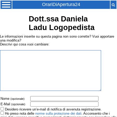
OrariDiApertura24
Dott.ssa Daniela
Ladu Logopedista
Le informazioni inserite su questa pagina non sono corrette? Vuoi apportare
una modifica?
Descrivi qui cosa vuoi cambiare:
Nome
(opzionale)
E-Mail
(opzionale)
Desidero ricevere un’e-mail di notifica di avvenuta registrazione.
Ho preso nota delle
norme sulla protezione dei dati
. Acconsento che i