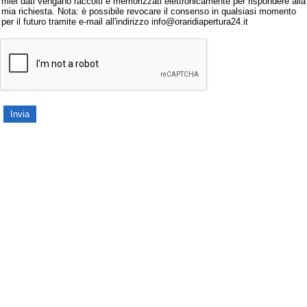
miei dati vengano raccolti e memorizzati elettronicamente per rispondere alla
mia richiesta. Nota: è possibile revocare il consenso in qualsiasi momento
per il futuro tramite e-mail all'indirizzo info@oraridiapertura24.it