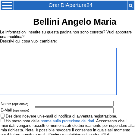
OrariDiApertura24
Bellini Angelo Maria
Le informazioni inserite su questa pagina non sono corrette? Vuoi apportare
una modifica?
Descrivi qui cosa vuoi cambiare:
Nome
(opzionale)
E-Mail
(opzionale)
Desidero ricevere un’e-mail di notifica di avvenuta registrazione.
Ho preso nota delle
norme sulla protezione dei dati
. Acconsento che i
miei dati vengano raccolti e memorizzati elettronicamente per rispondere alla
mia richiesta. Nota: è possibile revocare il consenso in qualsiasi momento
per il futuro tramite e-mail all'indirizzo info@oraridiapertura24.it