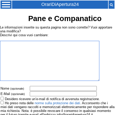
OrariDiApertura24
Pane e Companatico
Le informazioni inserite su questa pagina non sono corrette? Vuoi apportare
una modifica?
Descrivi qui cosa vuoi cambiare:
Nome
(opzionale)
E-Mail
(opzionale)
Desidero ricevere un’e-mail di notifica di avvenuta registrazione.
Ho preso nota delle
norme sulla protezione dei dati
. Acconsento che i
miei dati vengano raccolti e memorizzati elettronicamente per rispondere alla
mia richiesta. Nota: è possibile revocare il consenso in qualsiasi momento
per il futuro tramite e-mail all'indirizzo info@oraridiapertura24.it