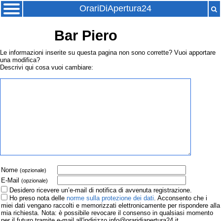
OrariDiApertura24
Bar Piero
Le informazioni inserite su questa pagina non sono corrette? Vuoi apportare
una modifica?
Descrivi qui cosa vuoi cambiare:
Nome
(opzionale)
E-Mail
(opzionale)
Desidero ricevere un’e-mail di notifica di avvenuta registrazione.
Ho preso nota delle
norme sulla protezione dei dati
. Acconsento che i
miei dati vengano raccolti e memorizzati elettronicamente per rispondere alla
mia richiesta. Nota: è possibile revocare il consenso in qualsiasi momento
per il futuro tramite e-mail all'indirizzo info@oraridiapertura24.it