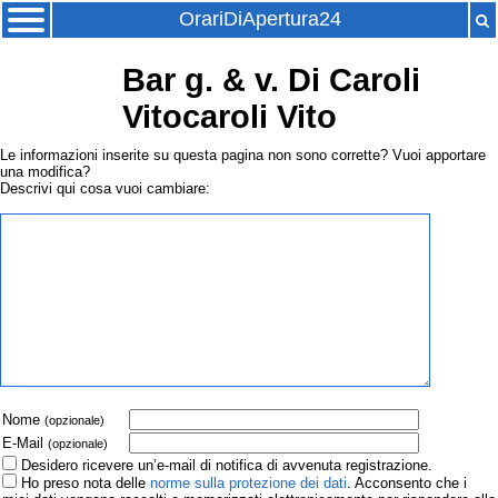
OrariDiApertura24
Bar g. & v. Di Caroli
Vitocaroli Vito
Le informazioni inserite su questa pagina non sono corrette? Vuoi apportare
una modifica?
Descrivi qui cosa vuoi cambiare:
Nome
(opzionale)
E-Mail
(opzionale)
Desidero ricevere un’e-mail di notifica di avvenuta registrazione.
Ho preso nota delle
norme sulla protezione dei dati
. Acconsento che i