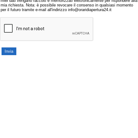
miei dati vengano raccolti e memorizzati elettronicamente per rispondere alla
mia richiesta. Nota: è possibile revocare il consenso in qualsiasi momento
per il futuro tramite e-mail all'indirizzo info@oraridiapertura24.it