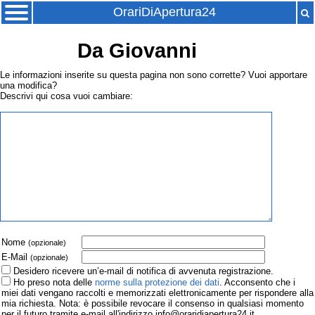
OrariDiApertura24
Da Giovanni
Le informazioni inserite su questa pagina non sono corrette? Vuoi apportare
una modifica?
Descrivi qui cosa vuoi cambiare:
Nome
(opzionale)
E-Mail
(opzionale)
Desidero ricevere un’e-mail di notifica di avvenuta registrazione.
Ho preso nota delle
norme sulla protezione dei dati
. Acconsento che i
miei dati vengano raccolti e memorizzati elettronicamente per rispondere alla
mia richiesta. Nota: è possibile revocare il consenso in qualsiasi momento
per il futuro tramite e-mail all'indirizzo info@oraridiapertura24.it