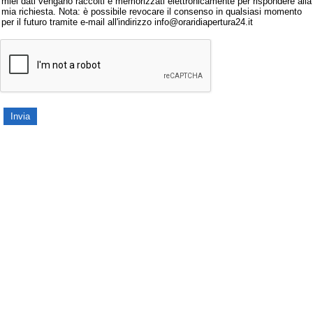
miei dati vengano raccolti e memorizzati elettronicamente per rispondere alla
mia richiesta. Nota: è possibile revocare il consenso in qualsiasi momento
per il futuro tramite e-mail all'indirizzo info@oraridiapertura24.it