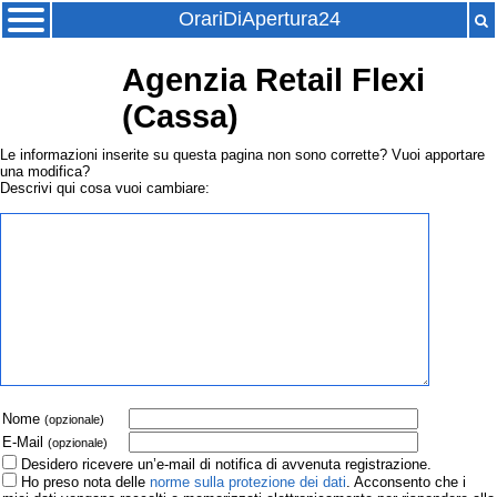
OrariDiApertura24
Agenzia Retail Flexi
(Cassa)
Le informazioni inserite su questa pagina non sono corrette? Vuoi apportare
una modifica?
Descrivi qui cosa vuoi cambiare:
Nome
(opzionale)
E-Mail
(opzionale)
Desidero ricevere un’e-mail di notifica di avvenuta registrazione.
Ho preso nota delle
norme sulla protezione dei dati
. Acconsento che i