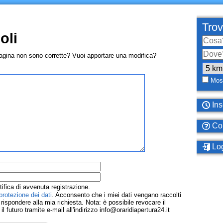
Trov
oli
pagina non sono corrette? Vuoi apportare una modifica?
Most
Ins
Com
Log
tifica di avvenuta registrazione.
protezione dei dati
. Acconsento che i miei dati vengano raccolti
ispondere alla mia richiesta. Nota: è possibile revocare il
 futuro tramite e-mail all'indirizzo info@oraridiapertura24.it