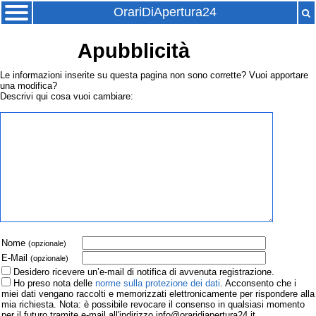
OrariDiApertura24
Apubblicità
Le informazioni inserite su questa pagina non sono corrette? Vuoi apportare
una modifica?
Descrivi qui cosa vuoi cambiare:
Nome
(opzionale)
E-Mail
(opzionale)
Desidero ricevere un’e-mail di notifica di avvenuta registrazione.
Ho preso nota delle
norme sulla protezione dei dati
. Acconsento che i
miei dati vengano raccolti e memorizzati elettronicamente per rispondere alla
mia richiesta. Nota: è possibile revocare il consenso in qualsiasi momento
per il futuro tramite e-mail all'indirizzo info@oraridiapertura24.it