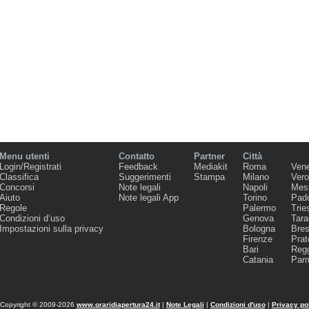
Menu utenti
Contatto
Partner
Città
Login/Registrati
Feedback
Mediakit
Roma
Ven
Classifica
Suggerimenti
Stampa
Milano
Ver
Concorsi
Note legali
Napoli
Mes
Aiuto
Note legali App
Torino
Pad
Regole
Palermo
Trie
Condizioni d‘uso
Genova
Tara
Impostazioni sulla privacy
Bologna
Bres
Firenze
Prat
Bari
Regg
Catania
Par
Copyright © 2009-2026
www.oraridiapertura24.it
|
Note Legali
|
Condizioni d'uso
|
Privacy po