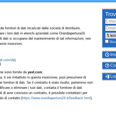
Trov
 fornitori di dati incaricati dalle società di distribuire,
re i loro dati in elenchi aziendali come Oraridiapertura24.
 di dati si occupano del mantenimento di tali informazioni, non
Most
ste inserzioni.
Ins
all.com/de
)
)
Com
one sono fornite da
yext.com
.
Log
a, ti sei imbattuto in questa inserzione, puoi presumere di
 fornitori di dati. Se il contratto è stato risolto, potremmo non
icare o eliminare i tuoi dati, contatta il fornitore di dati
i di aver concluso un contratto, è possibile contattarci per
lo di contatto (
https://www.oraridiapertura24.it/feedback.html
).