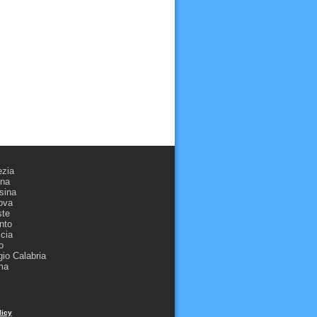
ezia
ona
sina
ova
ste
nto
cia
o
io Calabria
ma
licy