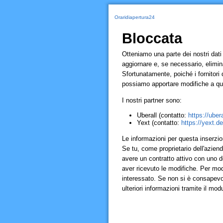
Oraridiapertura24
Bloccata
Otteniamo una parte dei nostri dati da
aggiornare e, se necessario, elimina
Sfortunatamente, poiché i fornitori
possiamo apportare modifiche a que
I nostri partner sono:
Uberall (contatto:
https://uber
Yext (contatto:
https://yext.de
Le informazioni per questa inserzi
Se tu, come proprietario dell'aziend
avere un contratto attivo con uno dei
aver ricevuto le modifiche. Per modif
interessato. Se non si è consapevol
ulteriori informazioni tramite il modu