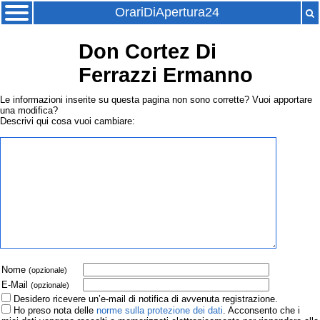
OrariDiApertura24
Don Cortez Di
Ferrazzi Ermanno
Le informazioni inserite su questa pagina non sono corrette? Vuoi apportare
una modifica?
Descrivi qui cosa vuoi cambiare:
Nome
(opzionale)
E-Mail
(opzionale)
Desidero ricevere un’e-mail di notifica di avvenuta registrazione.
Ho preso nota delle
norme sulla protezione dei dati
. Acconsento che i