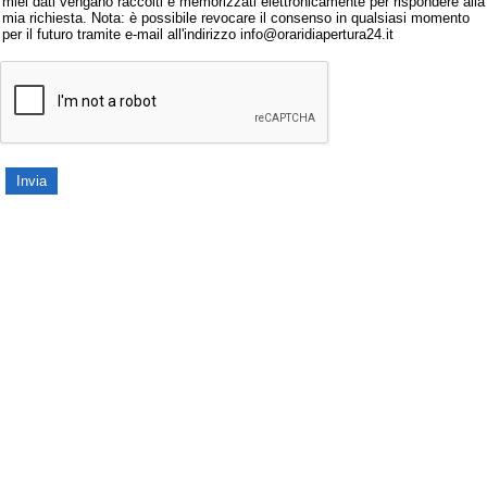
miei dati vengano raccolti e memorizzati elettronicamente per rispondere alla
mia richiesta. Nota: è possibile revocare il consenso in qualsiasi momento
per il futuro tramite e-mail all'indirizzo info@oraridiapertura24.it